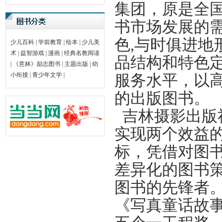
集团，原是全
书市场发展的
色,与时俱进地
少儿百科
|
学前教育
|
绘本
|
少儿美
术
|
益智游戏
|
漫画
|
经典名教阅读
品结构和特色
|
《意林》励志图书
|
主题出版
|
幼
小衔接
|
青少年文学
|
服务水平，以
的出版图书。
吉林摄影出版
实现两个效益的
标，凭借对图
差异化的图书
图书的先锋者
《写真童话故