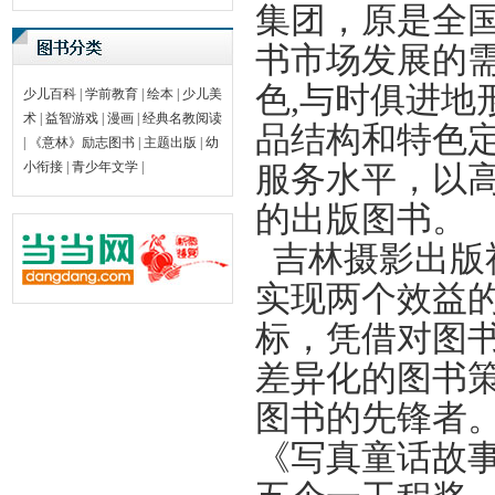
集团，原是全
书市场发展的
色,与时俱进地
少儿百科
|
学前教育
|
绘本
|
少儿美
术
|
益智游戏
|
漫画
|
经典名教阅读
品结构和特色
|
《意林》励志图书
|
主题出版
|
幼
小衔接
|
青少年文学
|
服务水平，以
的出版图书。
吉林摄影出版
实现两个效益的
标，凭借对图
差异化的图书
图书的先锋者
《写真童话故