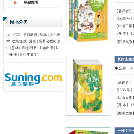
畅销图书
【著译者】
【ISBN号】 97
【出版日期】 2
【开 本】 1
少儿百科
|
学前教育
|
绘本
|
少儿美
术
|
益智游戏
|
漫画
|
经典名教阅读
【图书类别
|
《意林》励志图书
|
主题出版
|
幼
小衔接
|
青少年文学
|
长白山生
◆ 定价：￥ 0
【著译者】
【ISBN号】 97
【出版日期】 2
【开 本】 1
【图书类别
一样？不