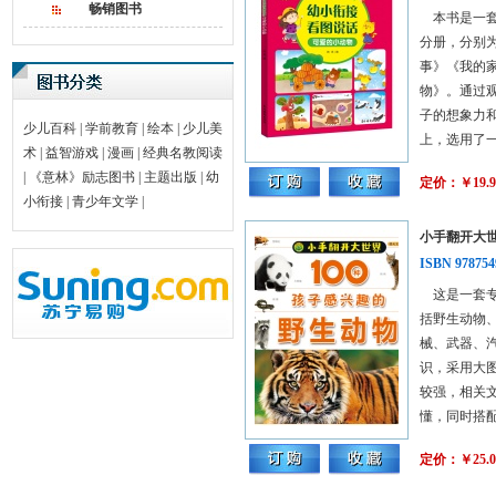
畅销图书
本书是一套
分册，分别
事》《我的
物》。通过
子的想象力
少儿百科
|
学前教育
|
绘本
|
少儿美
上，选用了一些
术
|
益智游戏
|
漫画
|
经典名教阅读
|
《意林》励志图书
|
主题出版
|
幼
定价：￥19.9
小衔接
|
青少年文学
|
小手翻开大
ISBN 978754
这是一套专
括野生动物
械、武器、
识，采用大
较强，相关
懂，同时搭配汉
定价：￥25.0