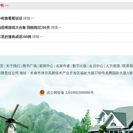
书
==
小衔接看图说话
详情>>
思维游戏大合集 我能闯过208关
详情>>
里的漫画成语200例
详情>>
页
|
关于我们
|
图书广场
|
新闻中心
|
名家作者
|
数字出版
|
会员中心
|
人力资源
|
联系我
责任公司 地址：长春市净月高新技术产业开发区福祉大路5788号龙腾国际大厦A座17楼 电话
吉公网安备 22010602000086号