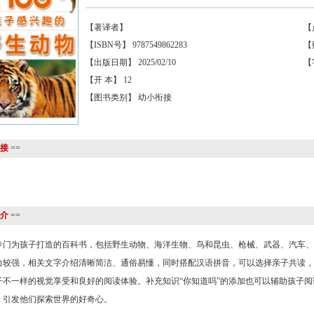
【著译者】
【
【ISBN号】 9787549862283
【
【出版日期】 2025/02/10
【
【开 本】 12
【图书类别】 幼小衔接
接
==
介
==
专门为孩子打造的百科书，包括野生动物、海洋生物、鸟和昆虫、枪械、武器、汽车、
力较强，相关文字介绍清晰简洁、通俗易懂，同时搭配汉语拼音，可以选择亲子共读，
子不一样的视觉享受和良好的阅读体验。补充知识“你知道吗”的添加也可以辅助孩子
，引发他们探索世界的好奇心。