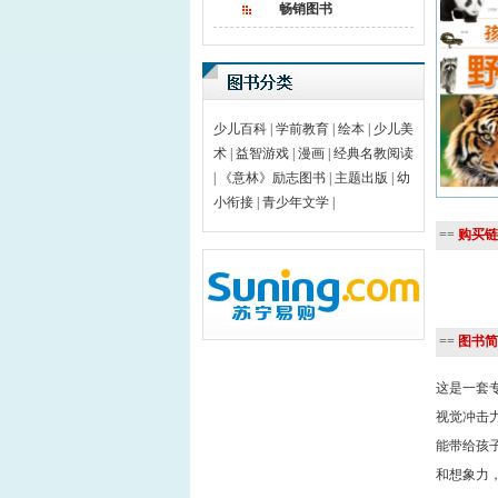
畅销图书
少儿百科
|
学前教育
|
绘本
|
少儿美
术
|
益智游戏
|
漫画
|
经典名教阅读
|
《意林》励志图书
|
主题出版
|
幼
小衔接
|
青少年文学
|
==
购买链
==
图书简
这是一套
视觉冲击
能带给孩
和想象力