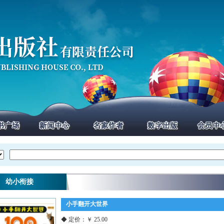
幼小衔接
小手翻开大世界
◆ 定价：￥ 25.00