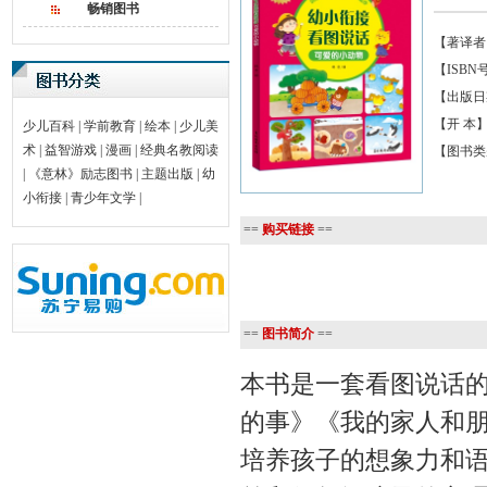
畅销图书
【著译者
【ISBN号】
【出版日期】
【开 本】
少儿百科
|
学前教育
|
绘本
|
少儿美
术
|
益智游戏
|
漫画
|
经典名教阅读
【图书类
|
《意林》励志图书
|
主题出版
|
幼
小衔接
|
青少年文学
|
==
购买链接
==
==
图书简介
==
本书是一套看图说话
的事》《我的家人和
培养孩子的想象力和