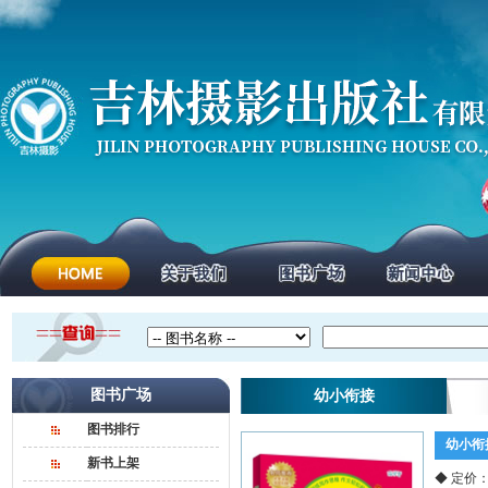
图书广场
幼小衔接
图书排行
幼小衔
新书上架
◆ 定价：￥