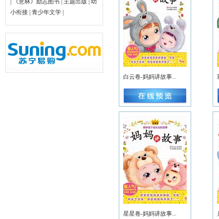
|
《意林》励志图书
|
主题出版
|
幼
小衔接
|
青少年文学
|
白云卷-妈妈讲故事...
星星卷-妈妈讲故事...