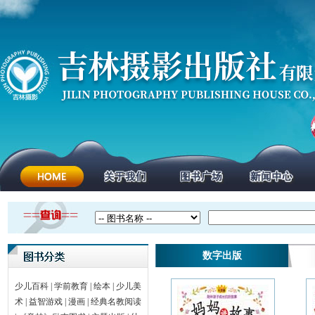
数字出版
少儿百科
|
学前教育
|
绘本
|
少儿美
术
|
益智游戏
|
漫画
|
经典名教阅读