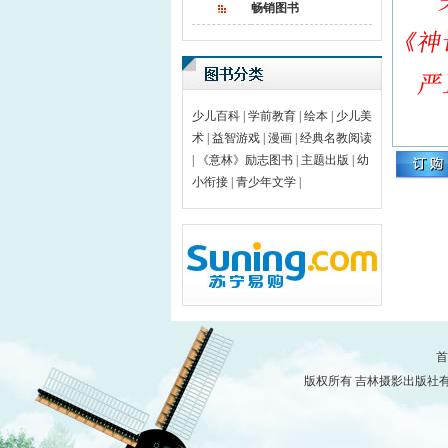
畅销图书
少儿百科
|
学前教育
|
绘本
|
少儿美
术
|
益智游戏
|
漫画
|
经典名教阅读
|
《意林》励志图书
|
主题出版
|
幼
小衔接
|
青少年文学
|
首
版权所有 吉林摄影出版社有限