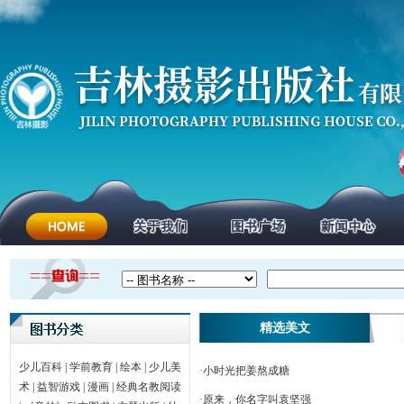
精选美文
少儿百科
|
学前教育
|
绘本
|
少儿美
·
小时光把姜熬成糖
术
|
益智游戏
|
漫画
|
经典名教阅读
·
原来，你名字叫袁坚强