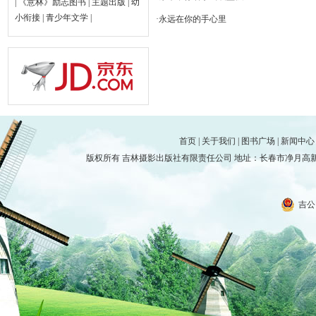
|
《意林》励志图书
|
主题出版
|
幼
小衔接
|
青少年文学
|
·
永远在你的手心里
首页
|
关于我们
|
图书广场
|
新闻中心
版权所有 吉林摄影出版社有限责任公司 地址：长春市净月高新技术产
吉公网