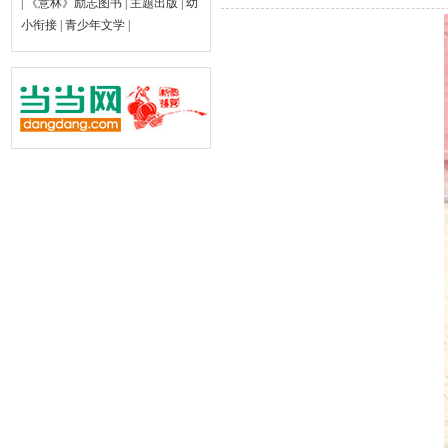
|
《意林》励志图书
|
主题出版
|
幼
小衔接
|
青少年文学
|