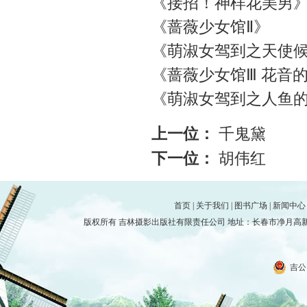
《接招！神样花美男
《蔷薇少女馆Ⅱ》
《萌淑女驾到之天使
《蔷薇少女馆Ⅲ 花音
《萌淑女驾到之人鱼
上一位：
千鬼黛
下一位：
胡伟红
首页
|
关于我们
|
图书广场
|
新闻中心
版权所有 吉林摄影出版社有限责任公司 地址：长春市净月高新技术产
吉公网